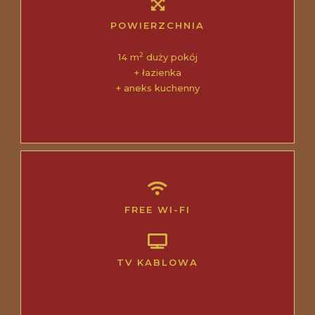
POWIERZCHNIA
2
14 m
duży pokój
+ łazienka
+ aneks kuchenny
FREE WI-FI
TV KABLOWA