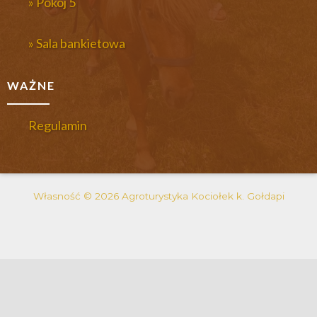
» Pokój 5
» Sala bankietowa
WAŻNE
Regulamin
Własność © 2026 Agroturystyka Kociołek k. Gołdapi