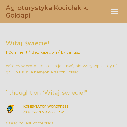
Skip
Main
Agroturystyka Kociołek k.
to
Gołdapi
Menu
content
Witaj, świecie!
1 Comment
/
Bez kategorii
/ By
Janusz
Witamy w WordPressie. To jest twój pierwszy wpis. Edytuj
go lub usuń, a następnie zacznij pisać!
1 thought on “Witaj, świecie!”
KOMENTATOR WORDPRESS
24 STYCZNIA 2022 AT 18:36
Cześć, to jest komentarz.